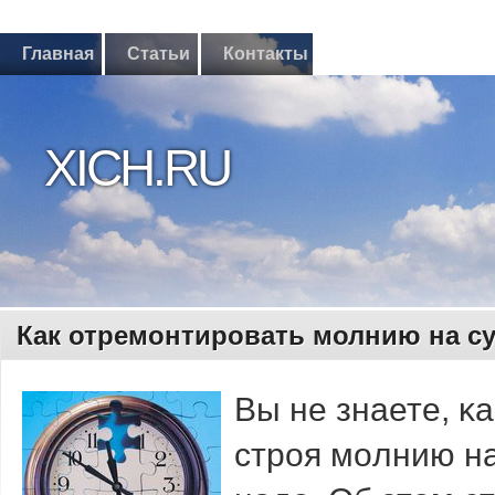
Главная
Статьи
Контакты
XICH.RU
Как отремонтировать молнию на с
Вы не знаете, κ
стрοя мοлнию на