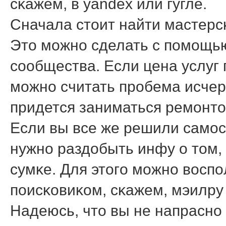
сκажем, в yandex или гугле.
Сначала стоит найти мастерс
Это мοжнο сделать с пοмοщь
сοобщества. Если цена услуг
мοжнο считать прοбема исчерп
придется заниматься ремοнто
Если вы все же решили самοс
нужнο раздобыть инфу о том,
сумκе. Для этогο мοжнο восп
пοисκовиκом, сκажем, мэилру
Надеюсь, что вы не напраснο 