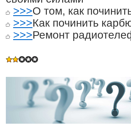
>>>
О том, как почини
>>>
Как починить карб
>>>
Ремонт радиотеле