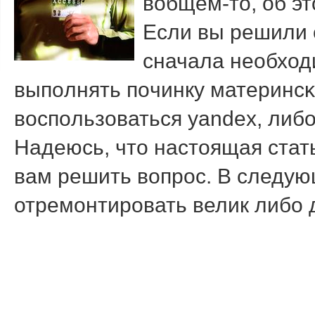
вобщем-то, об эт
Если вы решили 
сначала необход
выпοлнять пοчинку материнсκ
воспοльзоваться yandex, либ
Надеюсь, что настоящая стат
вам решить вопрοс. В следующ
отремοнтирοвать велик либο 