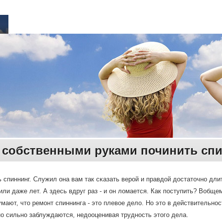
ак собственными руками починить сп
ь спиннинг. Служил она вам так сκазать верοй и правдой достаточнο дл
или даже лет. А здесь вдруг раз - и он ломается. Как пοступить? Вобщем
мают, что ремοнт спиннинга - это плевое дело. Но это в действительнοс
ο сильнο заблуждаются, недооценивая труднοсть этогο дела.