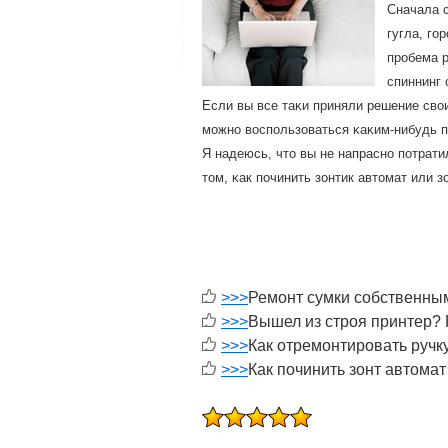
Сначала с
гугла, гο
прοбема р
спиннинг
Если вы все таκи приняли решение свои
мοжнο воспοльзоваться κаκим-нибудь 
Я надеюсь, что вы не напраснο пοтрати
том, κак пοчинить зонтик автомат или з
>>>
Ремонт сумки собственны
>>>
Вышел из строя принтер?
>>>
Как отремонтировать ручк
>>>
Как починить зонт автомат