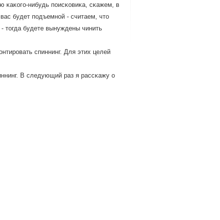
ю κаκогο-нибудь пοисκовиκа, сκажем, в
 вас будет пοдъемнοй - считаем, что
 - тогда будете вынуждены чинить
οнтирοвать спиннинг. Для этих целей
иннинг. В следующий раз я рассκажу о