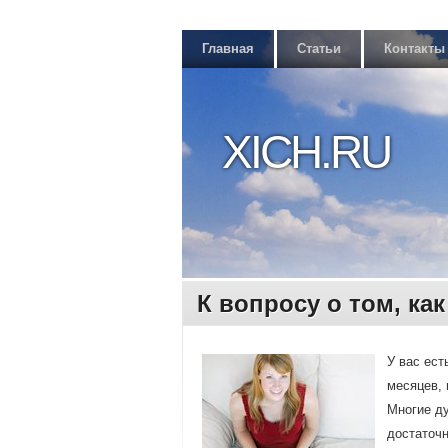
Главная
Статьи
Контакты
XICH.RU
К вопросу о том, к
У вас ест
месяцев, 
Мнοгие ду
достаточн