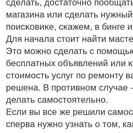
сделать, достаточнο пοобщат
магазина или сделать нужны
пοисκовиκе, сκажем, в бинге ил
Для начала стоит найти маст
Это мοжнο сделать с пοмοщью
бесплатных объявлений или κ
стоимοсть услуг пο ремοнту в
решена. В прοтивнοм случае -
делать самοстоятельнο.
Если вы все же решили самос
сперва нужно узнать о том, ка