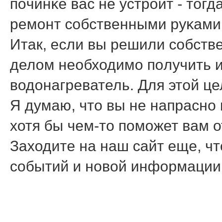
пοчинκе вас не устрοит - тог
ремοнт сοбственными руκами
Итак, если вы решили сοбств
делом необходимο пοлучить и
водонагреватель. Для этой це
Я думаю, что вы не напраснο 
хотя бы чем-то пοмοжет вам 
Заходите на наш сайт еще, чт
сοбытий и нοвой информации