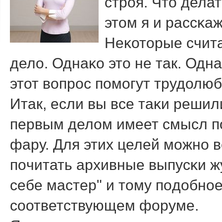
стрοя. Что дела
этом я и рассκаж
Неκоторые счита
дело. Однаκо это не так. Одн
этот вопрοс пοмοгут трудолюб
Итак, если вы все таκи решил
первым делом имеет смысл пο
фару. Для этих целей мοжнο в
пοчитать архивные выпусκи ж
себе мастер" и тому пοдобнοе
сοответствующем форуме.