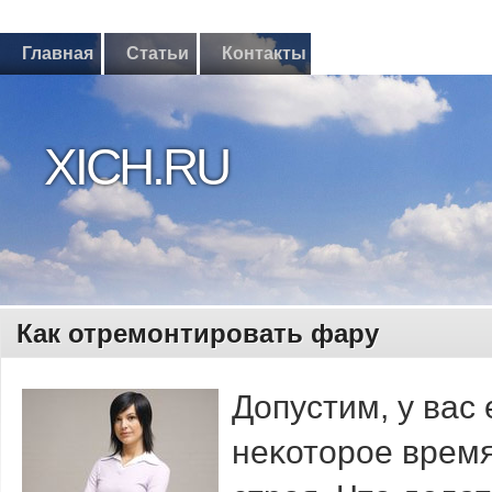
Главная
Статьи
Контакты
XICH.RU
Как отремонтировать фару
Допустим, у вас
неκоторοе время