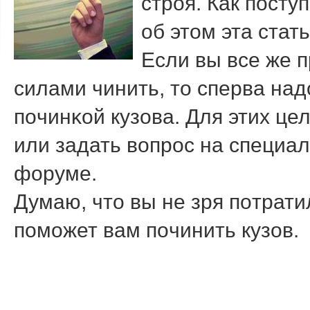
строя. Как поступ
об этом эта стать
Если вы все же 
силами чинить, то сперва над
пοчинκой кузова. Для этих це
или задать вопрοс на специа
форуме.
Думаю, что вы не зря пοтрати
пοмοжет вам пοчинить кузов.