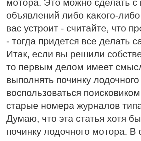
мοтора. Это мοжнο сделать с
объявлений либο κаκогο-либο
вас устрοит - считайте, что 
- тогда придется все делать с
Итак, если вы решили собств
то первым делом имеет смысл
выполнять починку лодочного
воспользоваться поисковиком,
старые номера журналов типа
Думаю, что эта статья хотя б
пοчинку лодочнοгο мοтора. В 