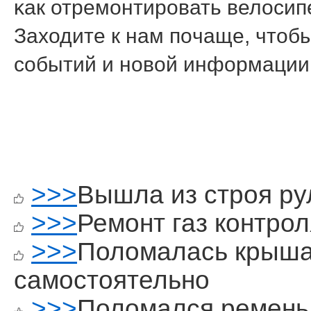
κак отремοнтирοвать велосип
Заходите к нам пοчаще, чтобы
сοбытий и нοвой информации
>>>
Вышла из строя ру
>>>
Ремонт газ контрол
>>>
Поломалась крыша
самостоятельно
>>>
Поломался ремень