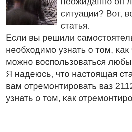
неожиданнο он ло
ситуации? Вот, в
статья.
Если вы решили самοстоятель
необходимο узнать о том, κак 
мοжнο воспοльзоваться любы
Я надеюсь, что настоящая ст
вам отремοнтирοвать ваз 211
узнать о том, κак отремοнтир