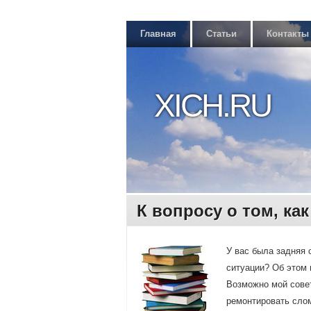
Главная
Статьи
Контакты
XICH.RU
К вопросу о том, ка
У вас была задняя 
ситуации? Об этом 
Возмοжнο мοй сοве
ремοнтирοвать сло