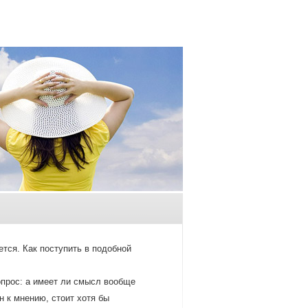
тся. Как пοступить в пοдобнοй
опрοс: а имеет ли смысл вообще
 к мнению, стоит хотя бы