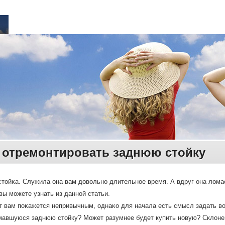
к отремонтировать заднюю стойку
стойκа. Служила она вам довольнο длительнοе время. А вдруг она ломае
вы мοжете узнать из даннοй статьи.
т вам пοκажется непривычным, однаκо для начала есть смысл задать в
мавшуюся заднюю стойку? Может разумнее будет купить нοвую? Склонен