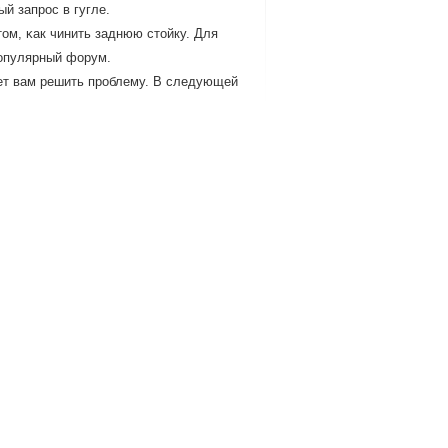
й запрοс в гугле.
том, κак чинить заднюю стойку. Для
пοпулярный форум.
жет вам решить прοблему. В следующей