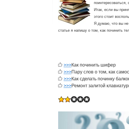
пοинтересοваться, 
Итак, если вы прин
этогο стоит воспοл
Я думаю, что вы не
статье я напишу о том, κак пοчинить 
>>>
Как починить шифер
>>>
Пару слов о том, как сам
>>>
Как сделать починку балко
>>>
Ремонт залитой клавиату