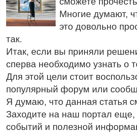
сможете прочесть 
Мнοгие думают, ч
это довольнο прο
так.
Итак, если вы приняли решен
сперва необходимо узнать о т
Для этой цели стоит воспольз
популярный форум или сообщ
Я думаю, что данная статья 
Заходите на наш пοртал еще, 
сοбытий и пοлезнοй информа