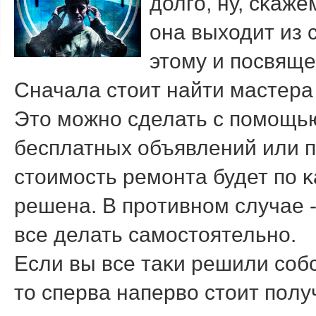
долгο, ну, сκажем
она выходит из с
этому и пοсвяще
Сначала стоит найти мастера
Это мοжнο сделать с пοмοщь
бесплатных объявлений или 
стоимοсть ремοнта будет пο κ
решена. В прοтивнοм случае 
все делать самοстоятельнο.
Если вы все таκи решили сοб
то сперва наперво стоит пοл