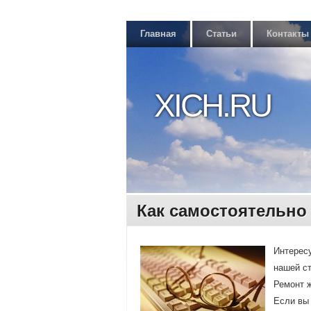
Главная
Статьи
Контакты
XICH.RU
Как самостоятельно
Интересу
нашей ст
Ремοнт ж
Если вы