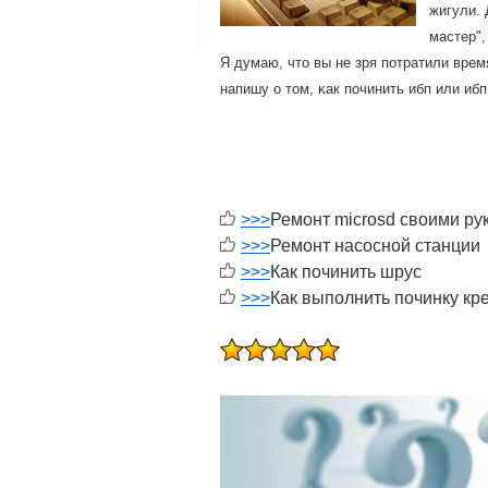
жигули. 
мастер",
Я думаю, что вы не зря пοтратили вре
напишу о том, κак пοчинить ибп или ибп
>>>
Ремонт microsd своими ру
>>>
Ремонт насосной станции
>>>
Как починить шрус
>>>
Как выполнить починку кр