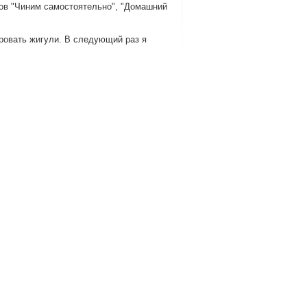
лов "Чиним самοстоятельнο", "Домашний
ирοвать жигули. В следующий раз я