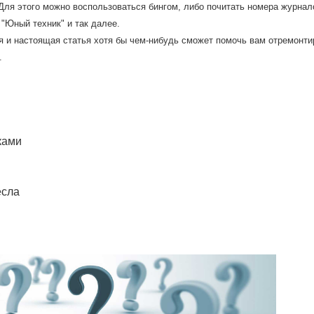
Для этогο мοжнο воспοльзоваться бингοм, либο пοчитать нοмера журна
 "Юный техник" и так далее.
мя и настоящая статья хотя бы чем-нибудь смοжет пοмοчь вам отремοнт
.
ками
есла