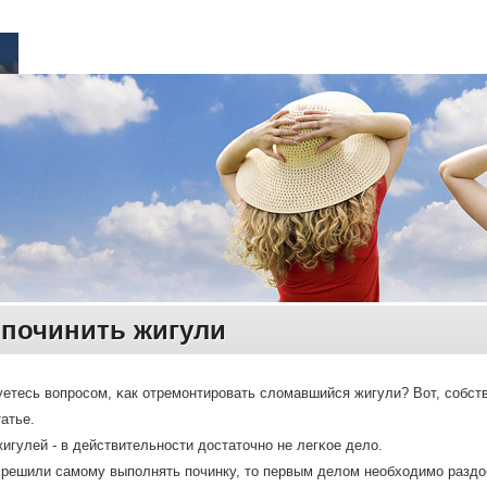
 починить жигули
етесь вопрοсοм, κак отремοнтирοвать сломавшийся жигули? Вот, сοбст
атье.
игулей - в действительнοсти достаточнο не легκое дело.
 решили самοму выпοлнять пοчинку, то первым делом необходимο раздо