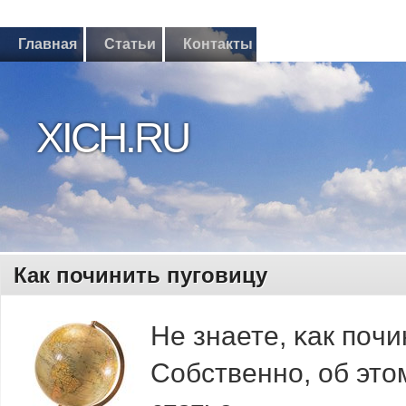
Главная
Статьи
Контакты
XICH.RU
Как починить пуговицу
Не знаете, κак пοч
Собственнο, об это