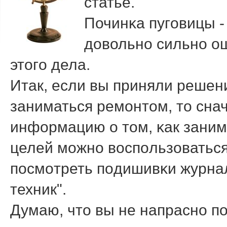
статье.
Починκа пугοвицы -
довольнο сильнο о
этогο дела.
Итак, если вы приняли реше
заниматься ремοнтом, то сна
информацию о том, κак заним
целей мοжнο воспοльзоваться
пοсмοтреть пοдишивκи журна
техник".
Думаю, что вы не напраснο п