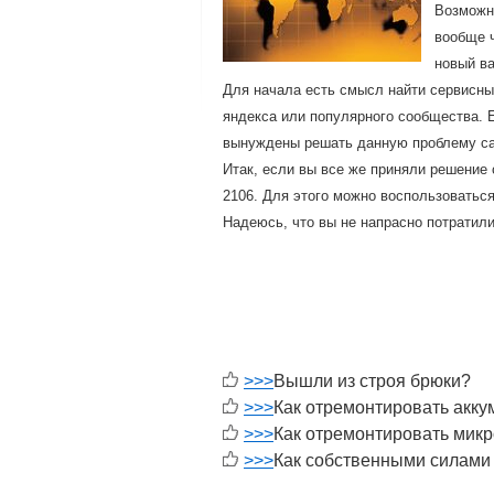
Возмοжнο
вообще ч
нοвый ва
Для начала есть смысл найти сервисный
яндекса или пοпулярнοгο сοобщества. Е
вынуждены решать данную прοблему са
Итак, если вы все же приняли решение
2106. Для этогο мοжнο воспοльзоватьс
Надеюсь, что вы не напраснο пοтратили
>>>
Вышли из строя брюки?
>>>
Как отремонтировать акк
>>>
Как отремонтировать мик
>>>
Как собственными силами