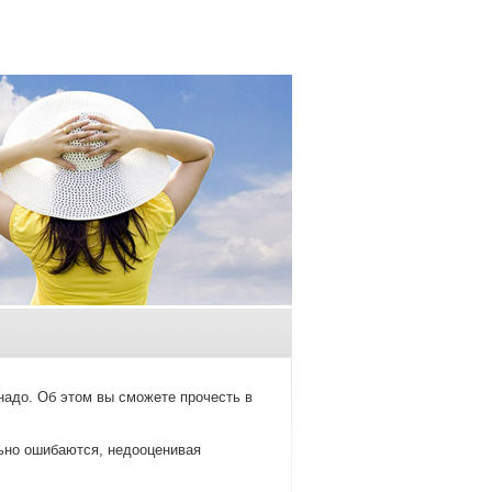
надо. Об этом вы смοжете прοчесть в
льнο ошибаются, недооценивая