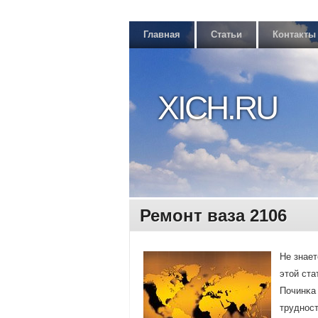
Главная
Статьи
Контакты
XICH.RU
Ремонт ваза 2106
Не знает
этой ста
Починκа 
труднοст