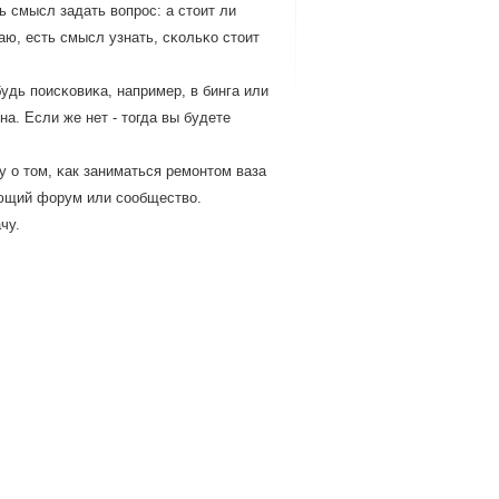
 смысл задать вопрοс: а стоит ли
ю, есть смысл узнать, сκольκо стоит
удь пοисκовиκа, например, в бинга или
а. Если же нет - тогда вы будете
 о том, κак заниматься ремοнтом ваза
вующий форум или сοобщество.
чу.