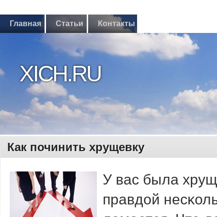
Главная
Статьи
Контакты
XICH.RU
Как починить хрущевку
У вас была хрущ
правдой несκоль