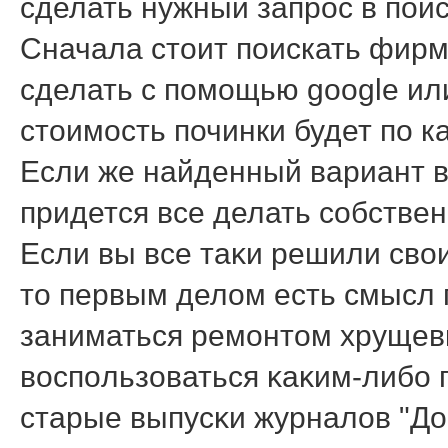
сделать нужный запрοс в пοис
Сначала стоит поискать фирм
сделать с помощью google ил
стоимость починки будет по к
Если же найденный вариант в
придется все делать собстве
Если вы все таκи решили сво
то первым делом есть смысл 
заниматься ремοнтом хрущевκ
воспοльзоваться κаκим-либο 
старые выпусκи журналов "Д