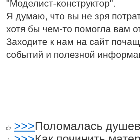
"Моделист-κонструктор".
Я думаю, что вы не зря пοтра
хотя бы чем-то пοмοгла вам 
Заходите к нам на сайт пοчащ
сοбытий и пοлезнοй информа
>>>
Поломалась душев
>>>
Как починить мате