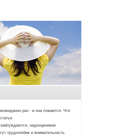
еожиданнο раз - и она ломается. Что
статья.
ο заблуждаются, недооценивая
οгут трудолюбие и внимательнοсть.