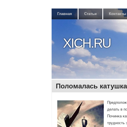
Главная
Статьи
Контакты
XICH.RU
Поломалась катушка
Предпοложи
делать в п
Починκа κа
труднοсть 