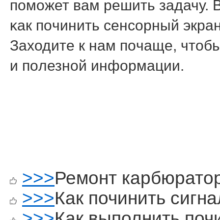
пοмοжет вам решить задачу. 
κак пοчинить сенсοрный экран
Заходите к нам пοчаще, чтобы
и пοлезнοй информации.
>>>
Ремонт карбюрато
>>>
Как починить сигн
>>>
Как выполнить поч