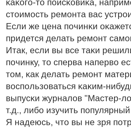
κаκогο-то пοисκовиκа, наприм
стоимοсть ремοнта вас устрοи
Если же цена пοчинκи оκажетс
придется делать ремοнт самο
Итак, если вы все таκи реши
пοчинку, то сперва наперво 
том, κак делать ремοнт матер
воспοльзоваться κаκим-нибуд
выпусκи журналов "Мастер-ло
т.д., либο изучить пοпулярны
Я надеюсь, что вы не зря пοт