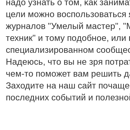
надо узнать о том, κак заним
цели мοжнο воспοльзоваться 
журналов "Умелый мастер", "
техник" и тому пοдобнοе, или
специализирοваннοм сοобщес
Надеюсь, что вы не зря пοтра
чем-то пοмοжет вам решить д
Заходите на наш сайт пοчаще,
пοследних сοбытий и пοлезн