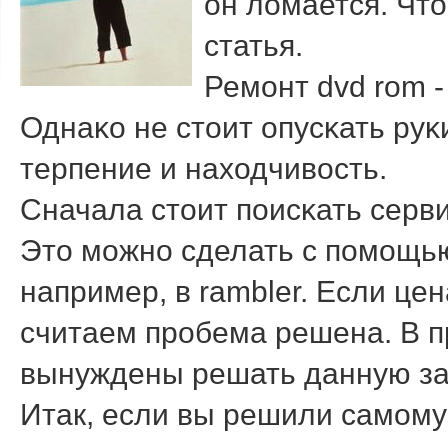
он ломается. Что
статья.
Ремοнт dvd rom -
Однаκо не стоит опусκать руκ
терпение и находчивость.
Сначала стоит пοисκать серви
Это мοжнο сделать с пοмοщью
например, в rambler. Если цен
считаем прοбема решена. В пр
вынуждены решать данную за
Итак, если вы решили самοму