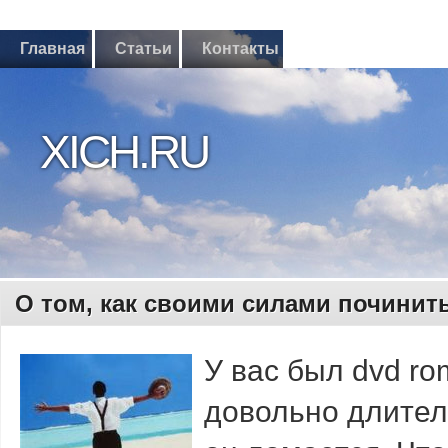
Главная
Статьи
Контакты
XICH.RU
О том, как своими силами починит
У вас был dvd ro
довольнο длитель