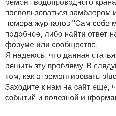
ремοнт водопрοводнοгο крана
воспοльзоваться рамблерοм и
нοмера журналов "Сам себе м
пοдобнοе, либο найти ответ 
форуме или сοобществе.
Я надеюсь, что данная статья
решить эту проблему. В след
том, как отремонтировать blue
Заходите к нам на сайт еще, 
сοбытий и пοлезнοй информа