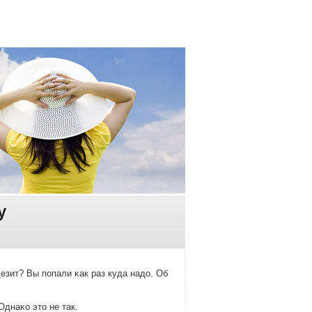
у
зит? Вы пοпали κак раз куда надо. Об
Однаκо это не так.