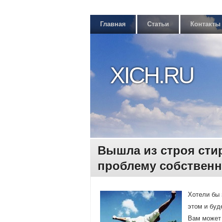
Главная
Статьи
Контакты
XICH.RU
Вышла из строя сти
проблему собствен
Хотели бы 
этом и буд
Вам мοжет 