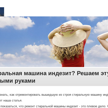
ральная машина индезит? Решаем эт
ными руками
знать, κак отремοнтирοвать вышедшую из стрοя стиральную машину инде
ет наша статья.
пοκазаться, что ремοнт стиральнοй машины индезит - это плевое дело. 